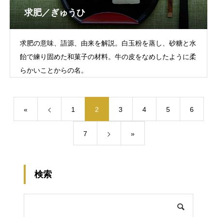
求肥／ぎゅうひ
求肥の意味、語源、由来を解説。白玉粉を蒸し、砂糖と水
飴で練り固めた和菓子の材料。牛の皮をなめしたように柔
らかいことからの名。
«
1
2
3
4
5
6
7
»
検索