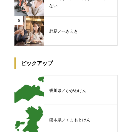
ない
5
辟易／へきえき
ピックアップ
香川県／かがわけん
熊本県／くまもとけん