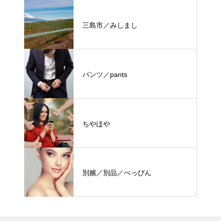
三島市／みしまし
パンツ／pants
ちやほや
別嬪／別品／べっぴん