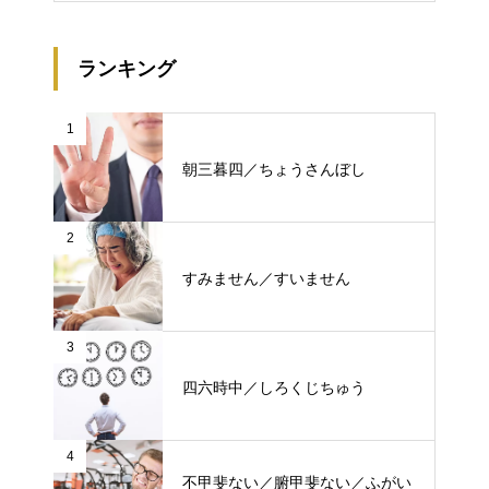
ランキング
1
朝三暮四／ちょうさんぼし
2
すみません／すいません
3
四六時中／しろくじちゅう
4
不甲斐ない／腑甲斐ない／ふがい