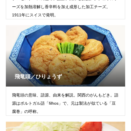
ーズを加熱溶解し香辛料を加え成形した加工チーズ。
1911年にスイスで発明。
飛竜頭／ひりょうず
飛竜頭の意味、語源、由来を解説。関西のがんもどき。語
源はポルトガル語「filhos」で、元は製法が似ている「豆
腐巻」の呼称。