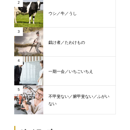
2
ウシ／牛／うし
3
戯け者／たわけもの
4
一期一会／いちごいちえ
5
不甲斐ない／腑甲斐ない／ふがい
ない