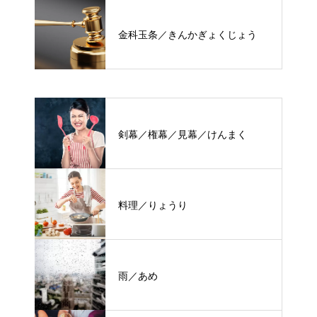
金科玉条／きんかぎょくじょう
剣幕／権幕／見幕／けんまく
料理／りょうり
雨／あめ