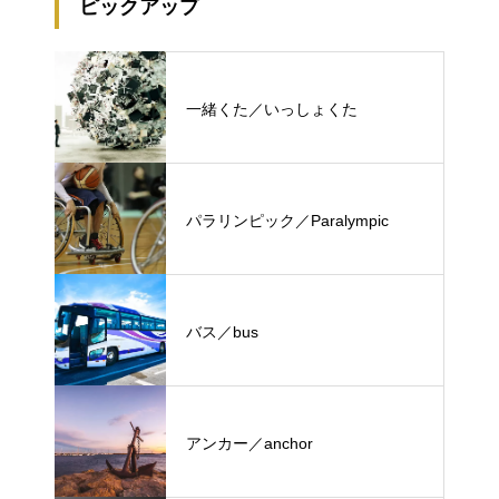
ピックアップ
一緒くた／いっしょくた
パラリンピック／Paralympic
バス／bus
アンカー／anchor