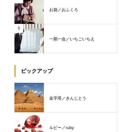
お袋／おふくろ
5
一期一会／いちごいちえ
ピックアップ
金字塔／きんじとう
ルビー／ruby