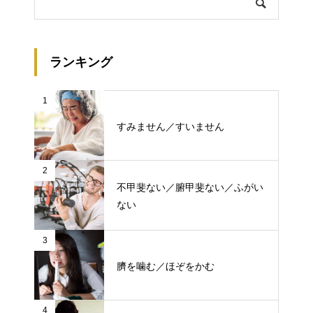
ランキング
1
すみません／すいません
2
不甲斐ない／腑甲斐ない／ふがい
ない
3
臍を噛む／ほぞをかむ
4