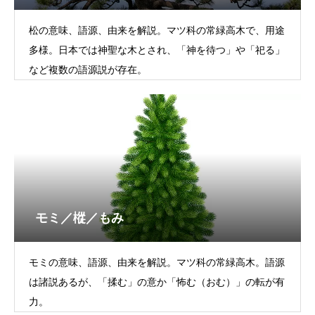
松の意味、語源、由来を解説。マツ科の常緑高木で、用途
多様。日本では神聖な木とされ、「神を待つ」や「祀る」
など複数の語源説が存在。
モミ／樅／もみ
モミの意味、語源、由来を解説。マツ科の常緑高木。語源
は諸説あるが、「揉む」の意か「怖む（おむ）」の転が有
力。