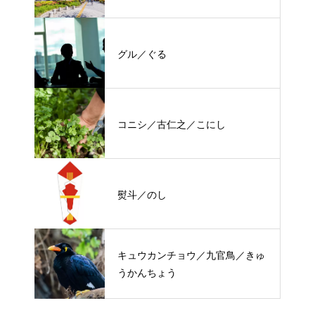
グル／ぐる
コニシ／古仁之／こにし
熨斗／のし
キュウカンチョウ／九官鳥／きゅ
うかんちょう