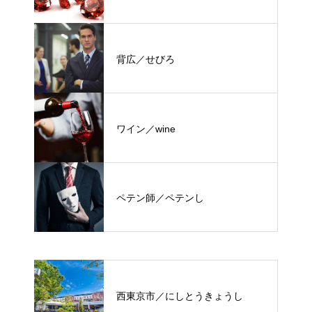
背広／せびろ
ワイン／wine
ペテン師／ペテンし
西東京市／にしとうきょうし