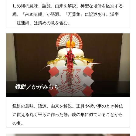
しめ縄の意味、語源、由来を解説。神聖な場所を区別する
縄。「占める縄」が語源。『万葉集』に記述あり。漢字
「注連縄」は清めの意を含む。
鏡餅／かがみもち
鏡餅の意味、語源、由来を解説。正月や祝い事のとき神仏
に供える丸く平らに作った餅。鏡の形に似ていることから
の名。