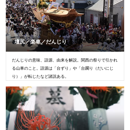
壇尻／楽車／だんじり
だんじりの意味、語源、由来を解説。関西の祭りで引かれ
る山車のこと。語源は「台ずり」や「台躙り（だいにじ
り）」が転じたなど諸説ある。