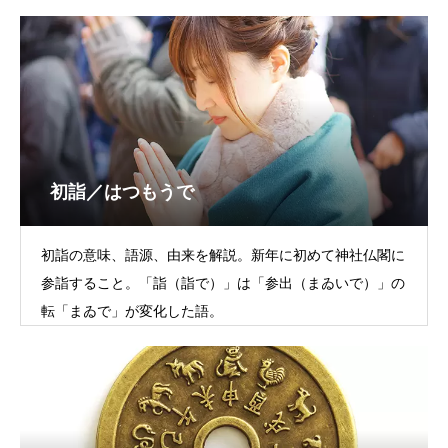
初詣／はつもうで
初詣の意味、語源、由来を解説。新年に初めて神社仏閣に
参詣すること。「詣（詣で）」は「参出（まゐいで）」の
転「まゐで」が変化した語。