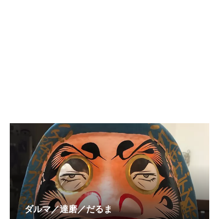
ダルマ／達磨／だるま