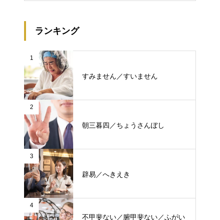
ランキング
1
すみません／すいません
2
朝三暮四／ちょうさんぼし
3
辟易／へきえき
4
不甲斐ない／腑甲斐ない／ふがい