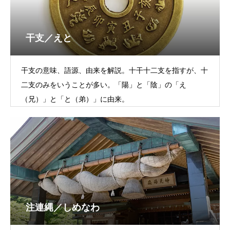
干支／えと
干支の意味、語源、由来を解説。十干十二支を指すが、十
二支のみをいうことが多い。「陽」と「陰」の「え
（兄）」と「と（弟）」に由来。
注連縄／しめなわ