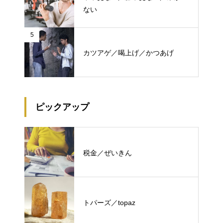
ない
5
カツアゲ／喝上げ／かつあげ
ピックアップ
税金／ぜいきん
トパーズ／topaz