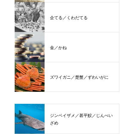
企てる／くわだてる
金／かね
ズワイガニ／楚蟹／ずわいがに
ジンベイザメ／甚平鮫／じんべい
ざめ