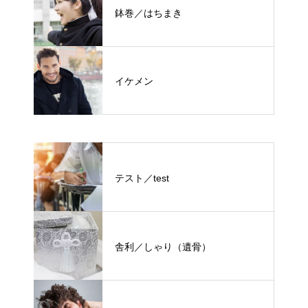
鉢巻／はちまき
イケメン
テスト／test
舎利／しゃり（遺骨）