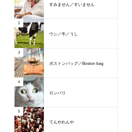
すみません／すいません
2
ウシ／牛／うし
3
ボストンバッグ／Boston bag
4
ロンパリ
5
てんやわんや