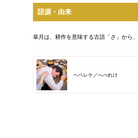
語源・由来
皐月は、耕作を意味する古語「さ」から
ヘベレケ／へべれけ