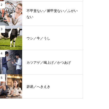
2
不甲斐ない／腑甲斐ない／ふがい
ない
3
ウシ／牛／うし
4
カツアゲ／喝上げ／かつあげ
5
辟易／へきえき