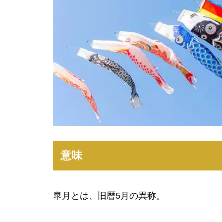
意味
皐月とは、旧暦5月の異称。