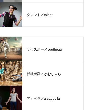
タレント／talent
サウスポー／southpaw
我武者羅／がむしゃら
アカペラ／a cappella