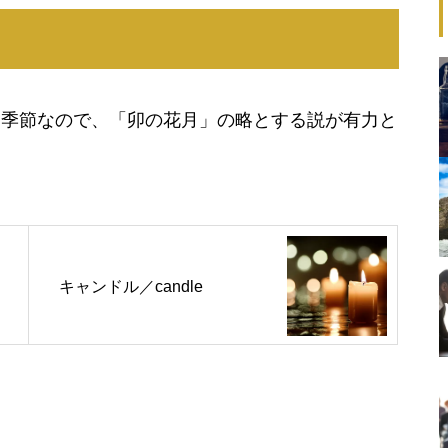
く季節なので、「卯の花月」の略とする説が有力と
キャンドル／candle