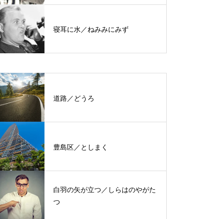
寝耳に水／ねみみにみず
道路／どうろ
豊島区／としまく
白羽の矢が立つ／しらはのやがた
つ