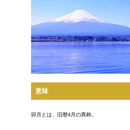
意味
卯月とは、旧暦4月の異称。