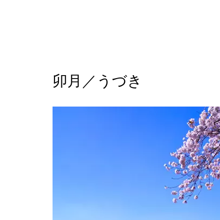
卯月／うづき