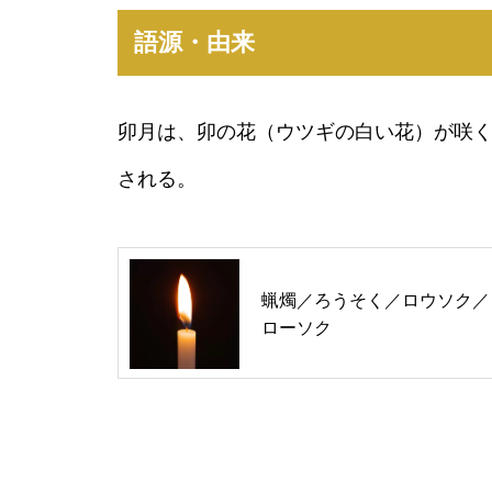
語源・由来
卯月は、卯の花（ウツギの白い花）が咲
される。
蝋燭／ろうそく／ロウソク／
ローソク