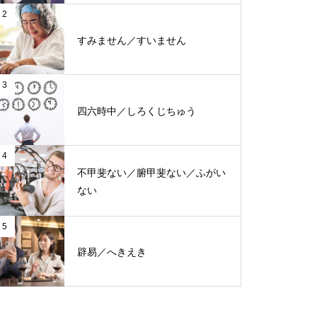
2
すみません／すいません
3
四六時中／しろくじちゅう
4
不甲斐ない／腑甲斐ない／ふがい
ない
5
辟易／へきえき