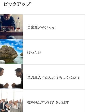
ピックアップ
自棄糞／やけくそ
けったい
単刀直入／たんとうちょくにゅう
檄を飛ばす／げきをとばす