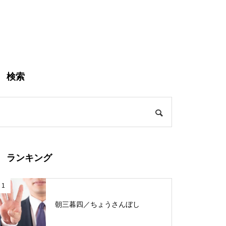
検索
ランキング
1
朝三暮四／ちょうさんぼし