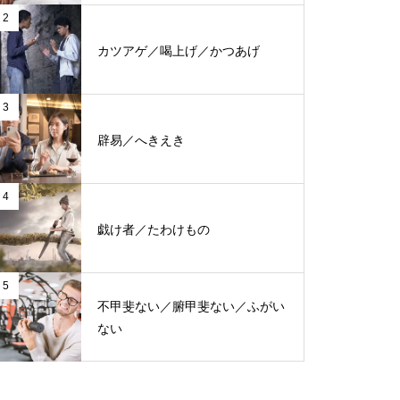
2
カツアゲ／喝上げ／かつあげ
3
辟易／へきえき
4
戯け者／たわけもの
5
不甲斐ない／腑甲斐ない／ふがい
ない