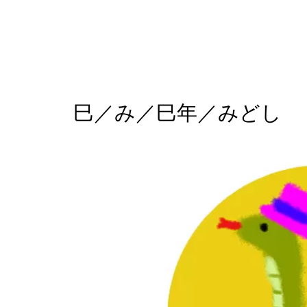
巳／み／巳年／みどし