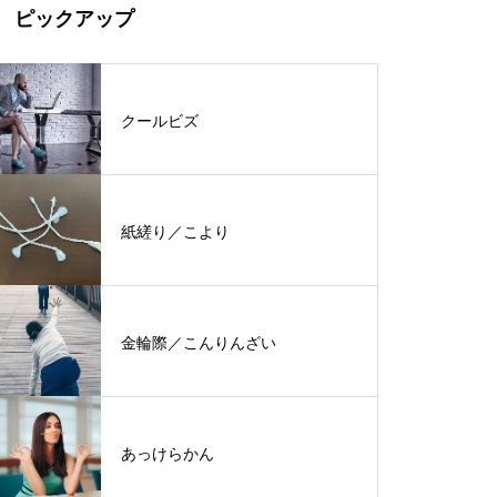
ピックアップ
クールビズ
紙縒り／こより
金輪際／こんりんざい
あっけらかん