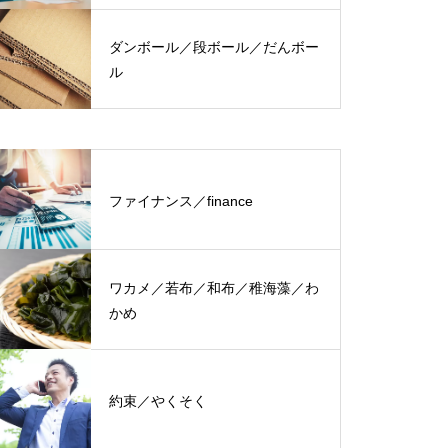
ダンボール／段ボール／だんボー
ル
ファイナンス／finance
ワカメ／若布／和布／稚海藻／わ
かめ
約束／やくそく