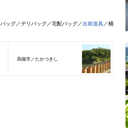
ーバッグ／デリバッグ／宅配バッグ／
出前
道具
／桶
高槻市／たかつきし