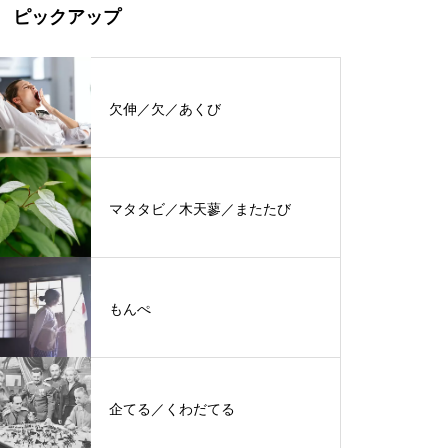
ピックアップ
欠伸／欠／あくび
マタタビ／木天蓼／またたび
もんぺ
企てる／くわだてる