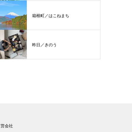
箱根町／はこねまち
昨日／きのう
運営会社