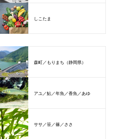
しこたま
森町／もりまち（静岡県）
アユ／鮎／年魚／香魚／あゆ
ササ／笹／篠／ささ