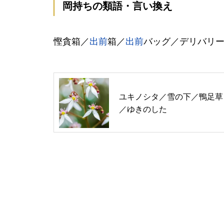
岡持ちの類語・言い換え
慳貪箱／
出前
箱／
出前
バッグ／デリバリ
ユキノシタ／雪の下／鴨足草
／ゆきのした