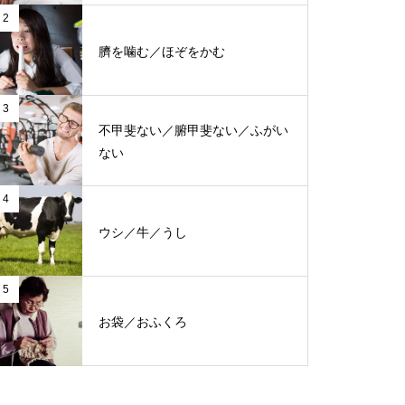
2
臍を噛む／ほぞをかむ
3
不甲斐ない／腑甲斐ない／ふがい
ない
4
ウシ／牛／うし
5
お袋／おふくろ