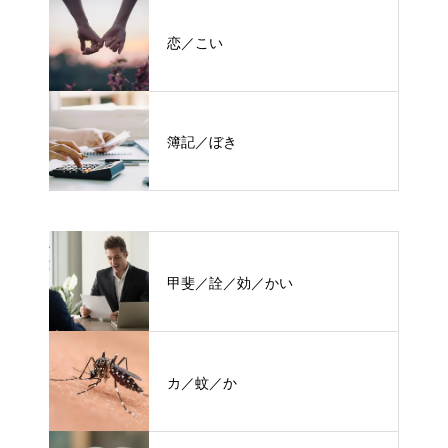
恋／こい
簿記／ぼき
甲斐／詮／効／かい
カ／蚊／か