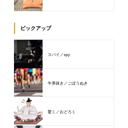
ピックアップ
スパイ／spy
牛蒡抜き／ごぼうぬき
驚く／おどろく