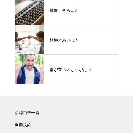
算盤／そろばん
相棒／あいぼう
薹が立つ／とうがたつ
語源由来一覧
利用規約