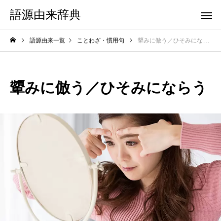
語源由来辞典
語源由来一覧
ことわざ・慣用句
顰みに倣う／ひそみにならう
顰みに倣う／ひそみにならう