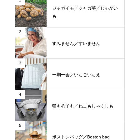
1
ジャガイモ／ジャガ芋／じゃがい
も
2
すみません／すいません
3
一期一会／いちごいちえ
4
猫も杓子も／ねこもしゃくしも
5
ボストンバッグ／Boston bag