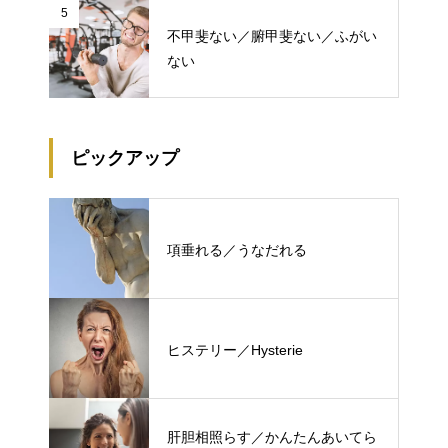
5
不甲斐ない／腑甲斐ない／ふがい
ない
ピックアップ
項垂れる／うなだれる
ヒステリー／Hysterie
肝胆相照らす／かんたんあいてら