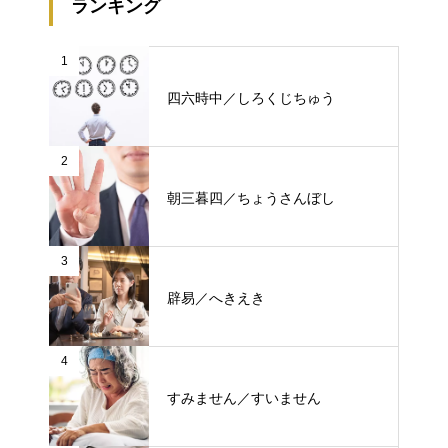
ランキング
1
四六時中／しろくじちゅう
2
朝三暮四／ちょうさんぼし
3
辟易／へきえき
4
すみません／すいません