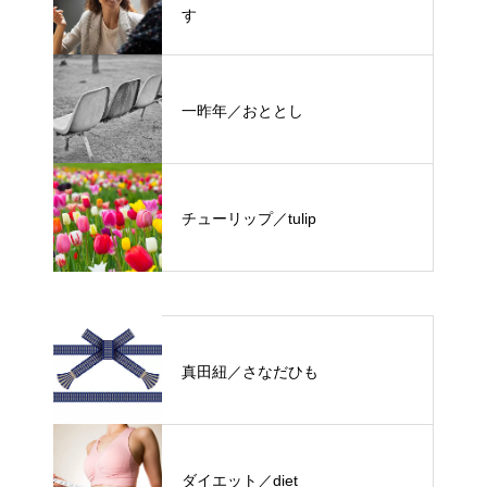
す
一昨年／おととし
チューリップ／tulip
真田紐／さなだひも
ダイエット／diet