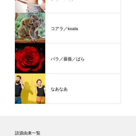
コアラ／koala
バラ／薔薇／ばら
なあなあ
語源由来一覧