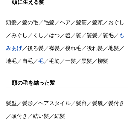
頭に生える髪
頭髪／髪の毛／毛髪／ヘア／髪筋／髪頭／おぐし
／みぐし／くし／はつ／髢／鬢／鬢髪／鬢毛／
も
みあげ
／後ろ髪／襟髪／後れ毛／後れ髪／地髪／
地毛／自毛／
毛
／毛筋／一髪／黒髪／柳髪
頭の毛を結った髪
髪型／髪形／ヘアスタイル／髪容／髪貌／髪付き
／頭付き／結い髪／結髪