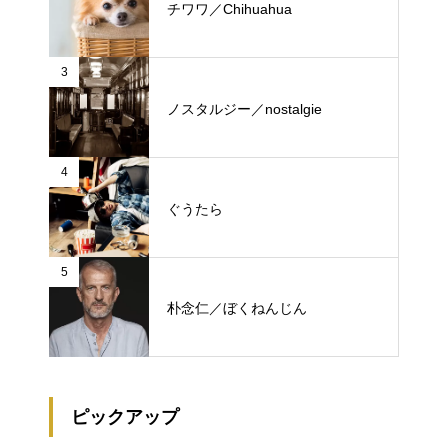
チワワ／Chihuahua
3
ノスタルジー／nostalgie
4
ぐうたら
5
朴念仁／ぼくねんじん
ピックアップ