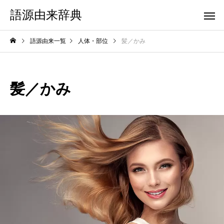
語源由来辞典
語源由来一覧
人体・部位
髪／かみ
髪／かみ