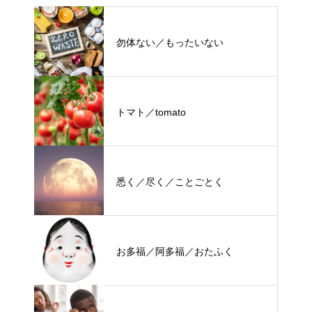
勿体ない／もったいない
トマト／tomato
悉く／尽く／ことごとく
お多福／阿多福／おたふく