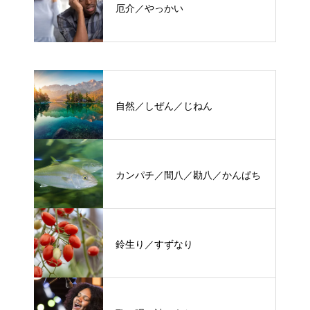
厄介／やっかい
自然／しぜん／じねん
カンパチ／間八／勘八／かんぱち
鈴生り／すずなり