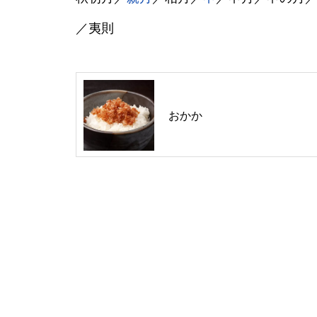
／夷則
おかか