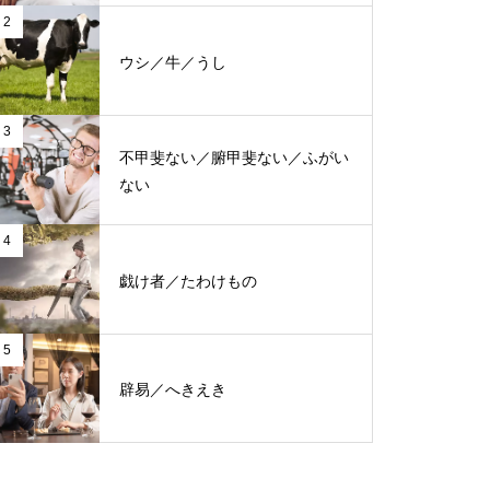
2
ウシ／牛／うし
3
不甲斐ない／腑甲斐ない／ふがい
ない
4
戯け者／たわけもの
5
辟易／へきえき