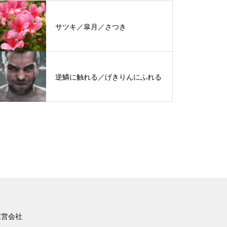
サツキ／皐月／さつき
逆鱗に触れる／げきりんにふれる
運営会社