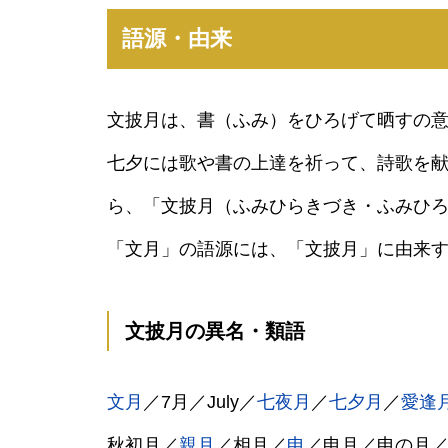
語源・由来
文披月は、書（ふみ）をひろげて晒すの
七夕には歌や書の上達を祈って、詩歌を
ら、「文披月（ふみひらきづき・ふみひ
「文月」の語源には、「文披月」に由来
文披月の異名・類語
文月
／7月／July／
七夜月
／
七夕月
／
愛逢
秋初月／
親月
／相月／
申
／申月／申の月