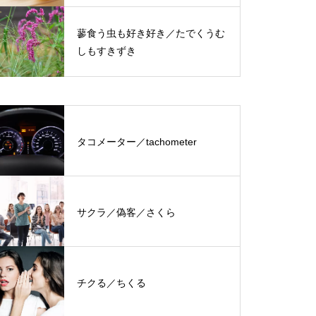
蓼食う虫も好き好き／たでくうむ
しもすきずき
タコメーター／tachometer
サクラ／偽客／さくら
チクる／ちくる