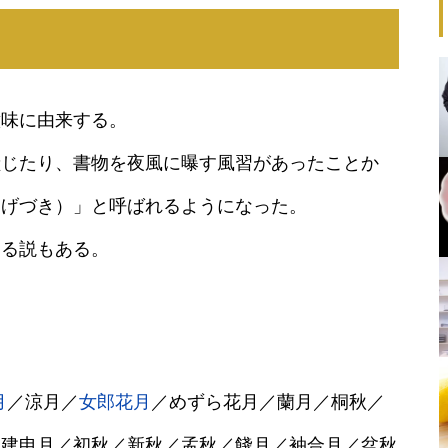
意味に由来する。
献じたり、書物を夜風に曝す風習があったことか
ろげづき）」と呼ばれるようになった。
する説もある。
月
／涼月／
女郎花月
／めずら花月／蘭月／桐秋／
／建申月／初秋／新秋／孟秋／餞月／袖合月／盆秋