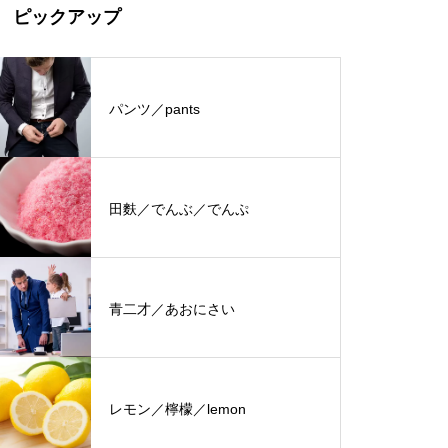
ピックアップ
パンツ／pants
田麩／でんぶ／でんぷ
青二才／あおにさい
レモン／檸檬／lemon