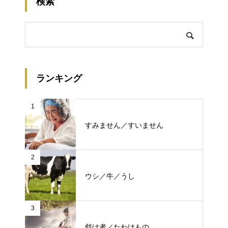
検索
ランキング
1
すみません／すいません
2
ウシ／牛／うし
3
戯け者／たわけもの