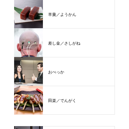
羊羹／ようかん
差し金／さしがね
おべっか
田楽／でんがく