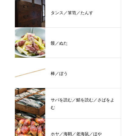
タンス／箪笥／たんす
饅／ぬた
棒／ぼう
サバを読む／鯖を読む／さばをよ
む
ホヤ／海鞘／老海鼠／ほや