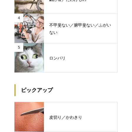
4
不甲斐ない／腑甲斐ない／ふがい
ない
5
ロンパリ
ピックアップ
皮切り／かわきり