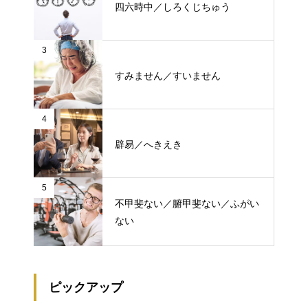
四六時中／しろくじちゅう
3
すみません／すいません
4
辟易／へきえき
5
不甲斐ない／腑甲斐ない／ふがい
ない
ピックアップ