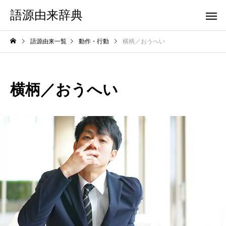
語源由来辞典
語源由来一覧
動作・行動
横柄／おうへい
横柄／おうへい