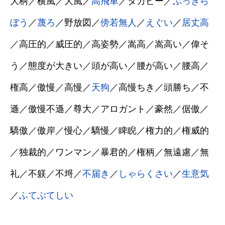
大柄／横風／大風／
高飛車
／タカビー／
ぶっきら
ぼう
／
蔑ろ
／野放図／
傍若無人
／
えぐい
／
居丈高
／高圧的／威圧的／高姿勢／嵩高／嵩高い／偉そ
う／態度が大きい／頭が高い／腰が高い／腰高／
権高／傲慢／高慢／
天狗
／高慢ちき／頭勝ち／不
遜／傲慢不遜／尊大／アロガント／豪然／倨傲／
驕傲／傲岸／慢心／驕慢／睥睨／権力的／権威的
／独裁的／ワンマン／暴君的／権柄／無遠慮／無
礼／不躾／不埒／
不届き
／
しゃらくさい
／
生意気
／
ふてぶてしい