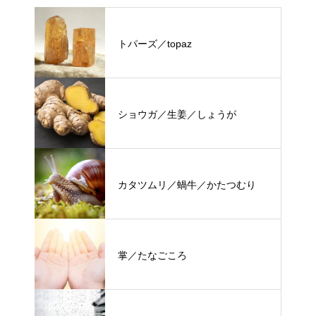
トパーズ／topaz
ショウガ／生姜／しょうが
カタツムリ／蝸牛／かたつむり
掌／たなごころ