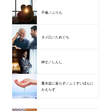
不倫／ふりん
タメ口／ためぐち
紳士／しんし
覆水盆に返らず／ふくすいぼんに
かえらず