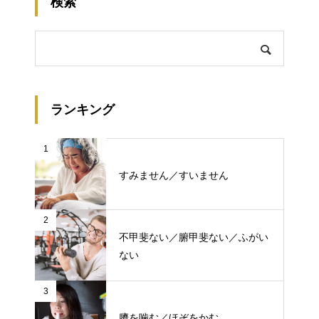
検索
ランキング
1
すみません／すいません
2
不甲斐ない／腑甲斐ない／ふがい
ない
3
臍を噛む／ほぞをかむ