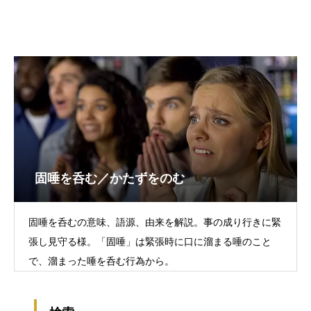
固唾を呑む／かたずをのむ
固唾を呑むの意味、語源、由来を解説。事の成り行きに緊
張し見守る様。「固唾」は緊張時に口に溜まる唾のこと
で、溜まった唾を呑む行為から。