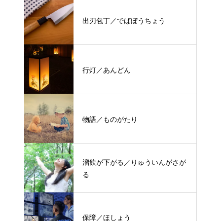
出刃包丁／でばぼうちょう
行灯／あんどん
物語／ものがたり
溜飲が下がる／りゅういんがさが
る
保障／ほしょう