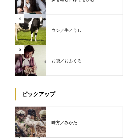
4
ウシ／牛／うし
5
お袋／おふくろ
ピックアップ
味方／みかた