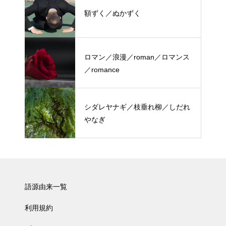
額ずく／ぬかずく
ロマン／浪漫／roman／ロマンス
／romance
シダレヤナギ／枝垂れ柳／しだれ
やなぎ
語源由来一覧
利用規約