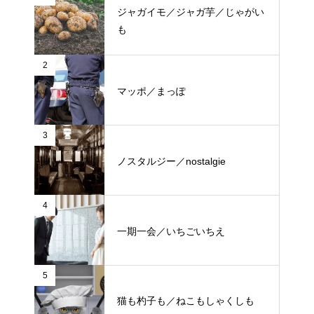
ジャガイモ／ジャガ芋／じゃがい
も
2
マッポ／まっぽ
3
ノスタルジー／nostalgie
4
一期一会／いちごいちえ
5
猫も杓子も／ねこもしゃくしも