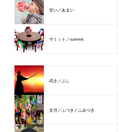
甘い／あまい
サミット／summit
武士／ぶし
文月／ふづき／ふみづき