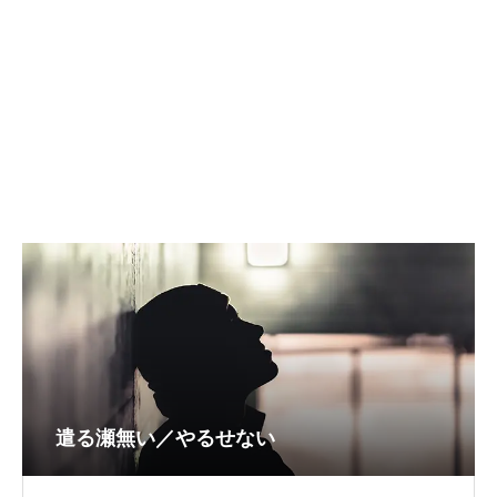
遣る瀬無い／やるせない