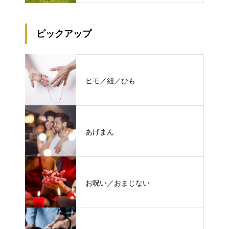
ピックアップ
ヒモ／紐／ひも
あげまん
お呪い／おまじない