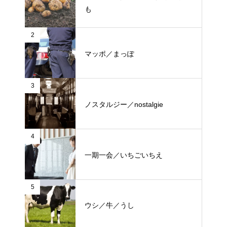
も
2
マッポ／まっぽ
3
ノスタルジー／nostalgie
4
一期一会／いちごいちえ
5
ウシ／牛／うし