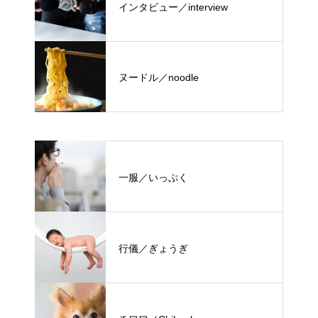
インタビュー／interview
ヌードル／noodle
一服／いっぷく
行儀／ぎょうぎ