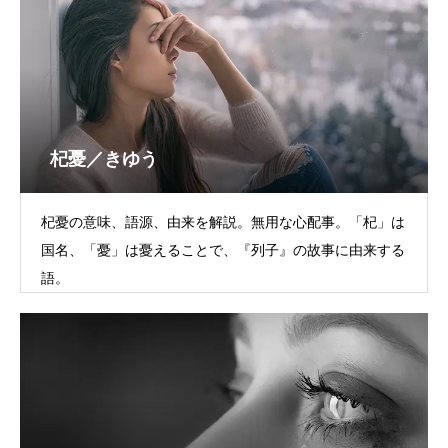
杞憂／きゆう
杞憂の意味、語源、由来を解説。無用な心配事。「杞」は
国名、「憂」は憂えることで、『列子』の故事に由来する
語。