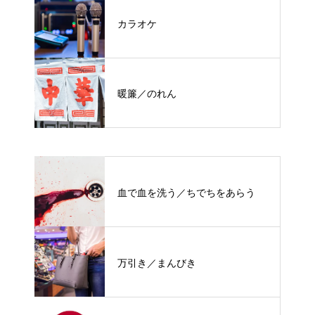
カラオケ
暖簾／のれん
血で血を洗う／ちでちをあらう
万引き／まんびき