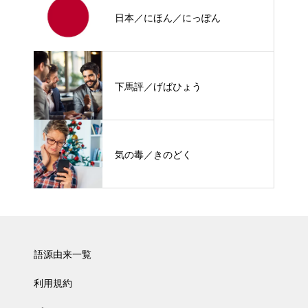
日本／にほん／にっぽん
下馬評／げばひょう
気の毒／きのどく
語源由来一覧
利用規約