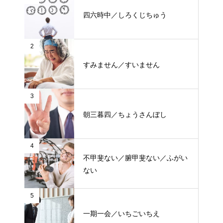
四六時中／しろくじちゅう
2
すみません／すいません
3
朝三暮四／ちょうさんぼし
4
不甲斐ない／腑甲斐ない／ふがい
ない
5
一期一会／いちごいちえ