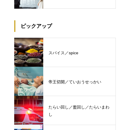
ピックアップ
スパイス／spice
帝王切開／ていおうせっかい
たらい回し／盥回し／たらいまわ
し