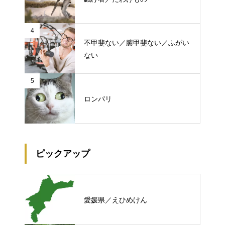
4
不甲斐ない／腑甲斐ない／ふがい
ない
5
ロンパリ
ピックアップ
愛媛県／えひめけん