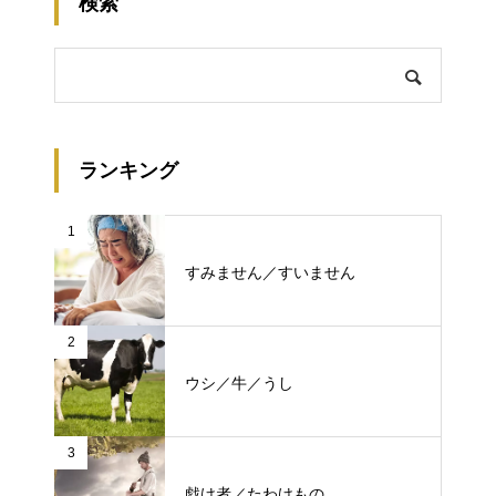
検索
ランキング
1
すみません／すいません
2
ウシ／牛／うし
3
戯け者／たわけもの