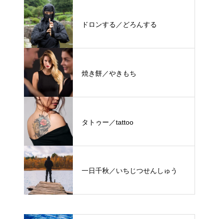
ドロンする／どろんする
焼き餅／やきもち
タトゥー／tattoo
一日千秋／いちじつせんしゅう