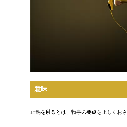
意味
正鵠を射るとは、物事の要点を正しくお