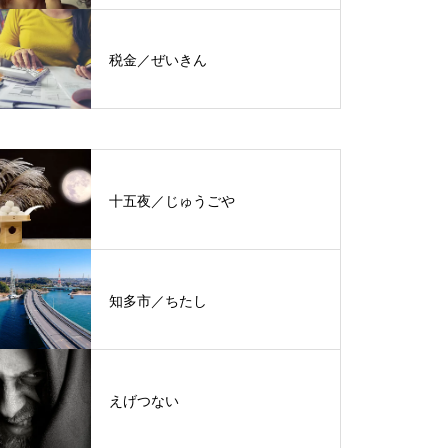
税金／ぜいきん
十五夜／じゅうごや
知多市／ちたし
えげつない