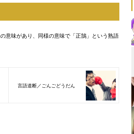
点の意味があり、同様の意味で「正鵠」という熟語
言語道断／ごんごどうだん