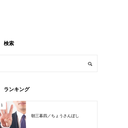
検索
ランキング
1
朝三暮四／ちょうさんぼし