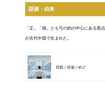
語源・由来
「正」「鵠」とも弓の的の中心にある黒
が古代中国で生まれた。
目処／目途／めど