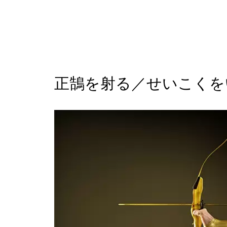
正鵠を射る／せいこくを