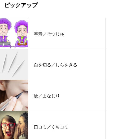
ピックアップ
卒寿／そつじゅ
白を切る／しらをきる
眦／まなじり
口コミ／くちコミ