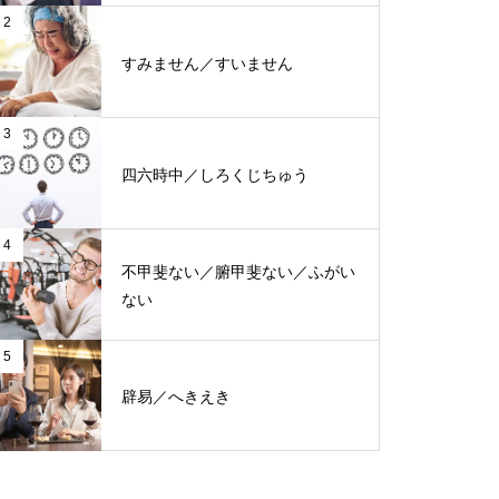
2
すみません／すいません
3
四六時中／しろくじちゅう
4
不甲斐ない／腑甲斐ない／ふがい
ない
5
辟易／へきえき