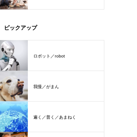
ピックアップ
ロボット／robot
我慢／がまん
遍く／普く／あまねく