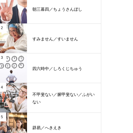
朝三暮四／ちょうさんぼし
2
すみません／すいません
3
四六時中／しろくじちゅう
4
不甲斐ない／腑甲斐ない／ふがい
ない
5
辟易／へきえき