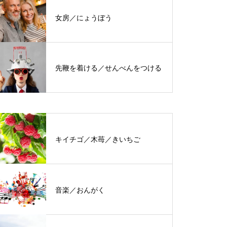
女房／にょうぼう
先鞭を着ける／せんべんをつける
キイチゴ／木苺／きいちご
音楽／おんがく