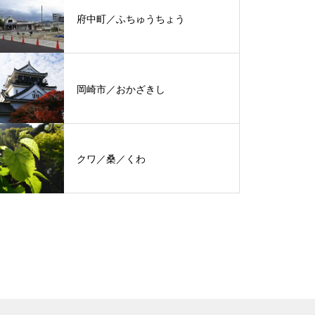
府中町／ふちゅうちょう
岡崎市／おかざきし
クワ／桑／くわ