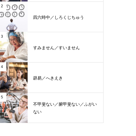
2
四六時中／しろくじちゅう
3
すみません／すいません
4
辟易／へきえき
5
不甲斐ない／腑甲斐ない／ふがい
ない