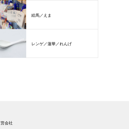
絵馬／えま
レンゲ／蓮華／れんげ
運営会社