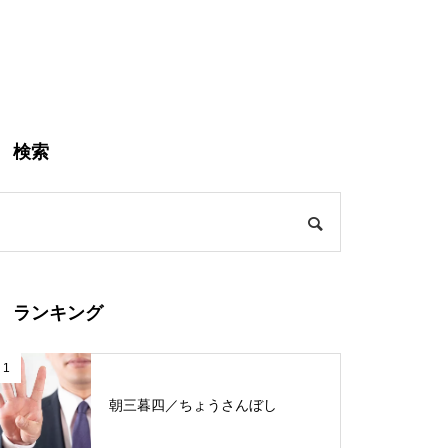
検索
ランキング
1
朝三暮四／ちょうさんぼし