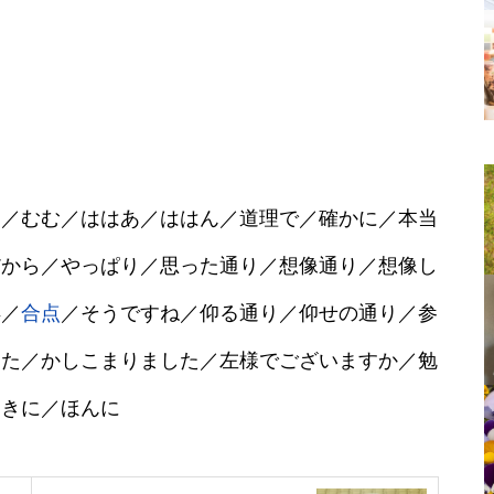
え／むむ／ははあ／ははん／道理で／確かに／本当
だから／やっぱり／思った通り／想像通り／想像し
得／
合点
／そうですね／仰る通り／仰せの通り／参
した／かしこまりました／左様でございますか／勉
おきに／ほんに