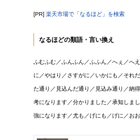
[PR]
楽天市場で「なるほど」を検索
なるほどの類語・言い換え
ふむふむ／ふんふん／ふふん／へぇ／へ
に／やはり／さすがに／いかにも／それ
た通り／見込んだ通り／見込み通り／納
考になります／分かりました／承知しま
強になります／尤も／げにも／げに／お