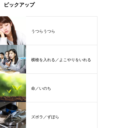
ピックアップ
うつらうつら
横槍を入れる／よこやりをいれる
命／いのち
ズボラ／ずぼら