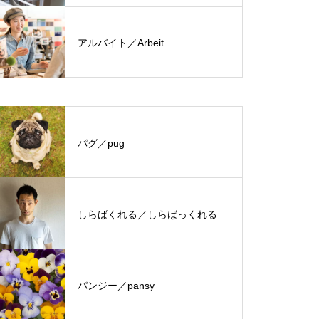
アルバイト／Arbeit
パグ／pug
しらばくれる／しらばっくれる
パンジー／pansy