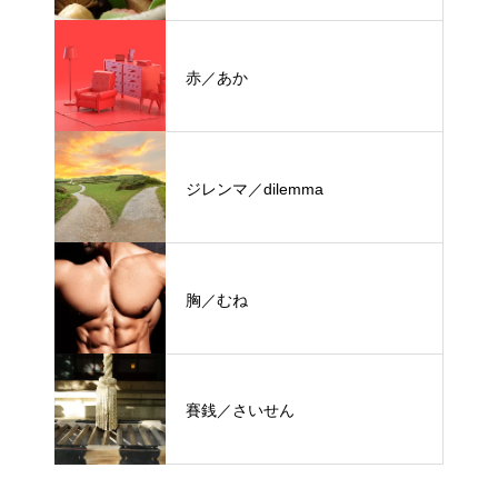
赤／あか
ジレンマ／dilemma
胸／むね
賽銭／さいせん