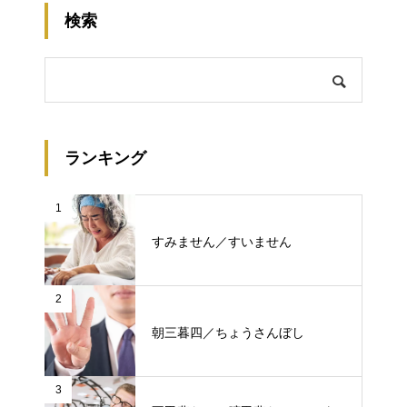
検索
ランキング
1
すみません／すいません
2
朝三暮四／ちょうさんぼし
3