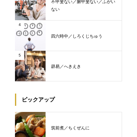
不甲斐ない／腑甲斐ない／ふがい
ない
4
四六時中／しろくじちゅう
5
辟易／へきえき
ピックアップ
筑前煮／ちくぜんに