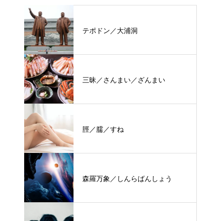
テポドン／大浦洞
三昧／さんまい／ざんまい
脛／臑／すね
森羅万象／しんらばんしょう