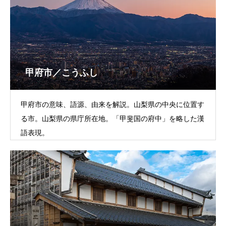
甲府市／こうふし
甲府市の意味、語源、由来を解説。山梨県の中央に位置す
る市。山梨県の県庁所在地。「甲斐国の府中」を略した漢
語表現。