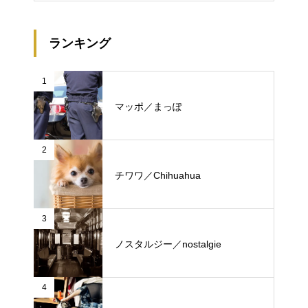
ランキング
1
マッポ／まっぽ
2
チワワ／Chihuahua
3
ノスタルジー／nostalgie
4