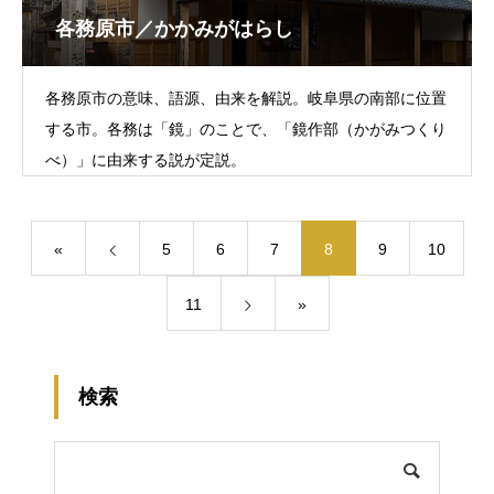
各務原市／かかみがはらし
各務原市の意味、語源、由来を解説。岐阜県の南部に位置
する市。各務は「鏡」のことで、「鏡作部（かがみつくり
べ）」に由来する説が定説。
«
5
6
7
8
9
10
11
»
検索