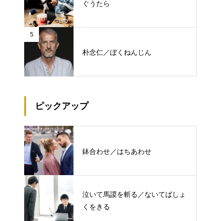
ぐうたら
5
朴念仁／ぼくねんじん
ピックアップ
鉢合わせ／はちあわせ
泣いて馬謖を斬る／ないてばしょ
くをきる