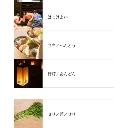
はっけよい
弁当／べんとう
行灯／あんどん
セリ／芹／せり