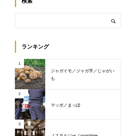
検索
ランキング
1
ジャガイモ／ジャガ芋／じゃがい
も
2
マッポ／まっぽ
3
ノスタルジー／nostalgie