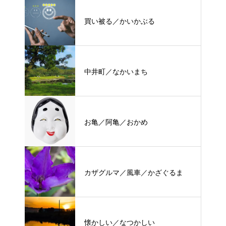
買い被る／かいかぶる
中井町／なかいまち
お亀／阿亀／おかめ
カザグルマ／風車／かざぐるま
懐かしい／なつかしい