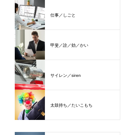
仕事／しごと
甲斐／詮／効／かい
サイレン／siren
太鼓持ち／たいこもち