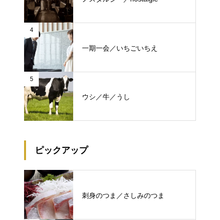
4
一期一会／いちごいちえ
5
ウシ／牛／うし
ピックアップ
刺身のつま／さしみのつま