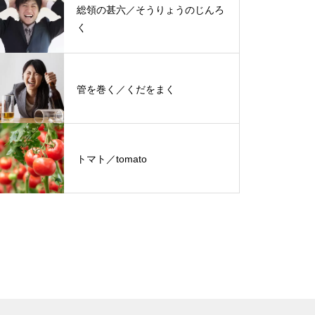
総領の甚六／そうりょうのじんろ
く
管を巻く／くだをまく
トマト／tomato