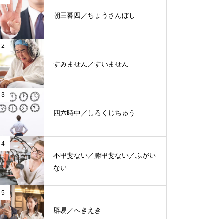
朝三暮四／ちょうさんぼし
2
すみません／すいません
3
四六時中／しろくじちゅう
4
不甲斐ない／腑甲斐ない／ふがい
ない
5
辟易／へきえき