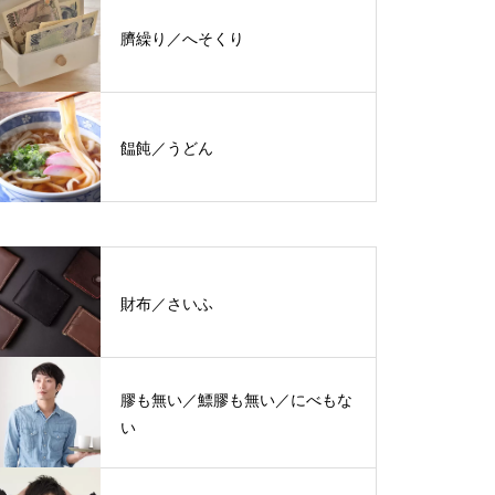
臍繰り／へそくり
饂飩／うどん
財布／さいふ
膠も無い／鰾膠も無い／にべもな
い