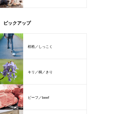
ピックアップ
桎梏／しっこく
キリ／桐／きり
ビーフ／beef