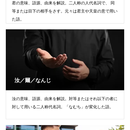
君の意味、語源、由来を解説。二人称の人代名詞で、 同
等または目下の相手をさす。元々は君主や天皇の意で用い
た語。
汝／爾／なんじ
汝の意味、語源、由来を解説。対等またはそれ以下の者に
対して用いる二人称代名詞。「なむち」が変化した語。