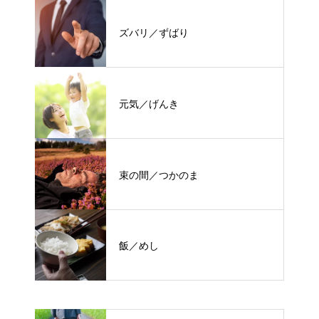
ズバリ／ずばり
元気／げんき
束の間／つかのま
飯／めし