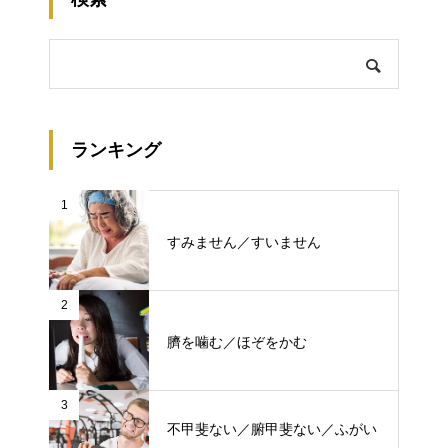
ランキング
1
すみません／すいません
2
臍を噛む／ほぞをかむ
3
不甲斐ない／腑甲斐ない／ふがい