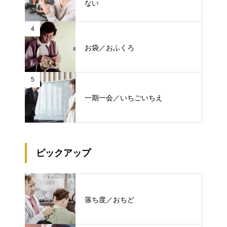
ない
4
お袋／おふくろ
5
一期一会／いちごいちえ
ピックアップ
落ち度／おちど