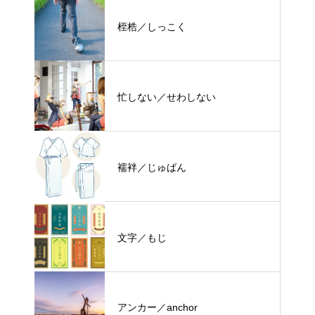
桎梏／しっこく
忙しない／せわしない
襦袢／じゅばん
文字／もじ
アンカー／anchor