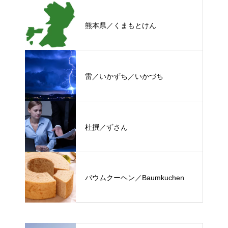
熊本県／くまもとけん
雷／いかずち／いかづち
杜撰／ずさん
バウムクーヘン／Baumkuchen