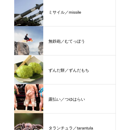
ミサイル／missile
無鉄砲／むてっぽう
ずんだ餅／ずんだもち
露払い／つゆはらい
タランチュラ／tarantula