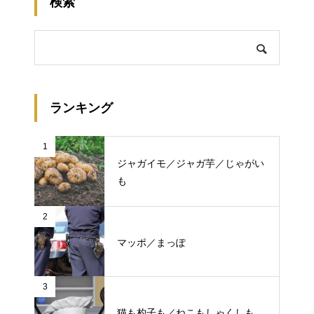
検索
ランキング
1
ジャガイモ／ジャガ芋／じゃがい
も
2
マッポ／まっぽ
3
猫も杓子も／ねこもしゃくしも