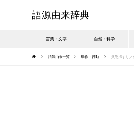
語源由来辞典
言葉・文字
自然・科学
語源由来一覧
動作・行動
貧乏揺すり／