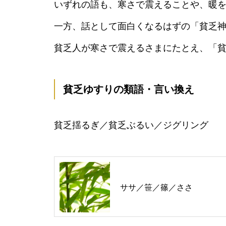
いずれの語も、寒さで震えることや、暖
一方、話として面白くなるはずの「貧乏
貧乏人が寒さで震えるさまにたとえ、「
貧乏ゆすりの類語・言い換え
貧乏揺るぎ／貧乏ぶるい／ジグリング
ササ／笹／篠／ささ