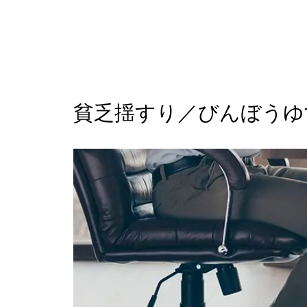
貧乏揺すり／びんぼうゆ