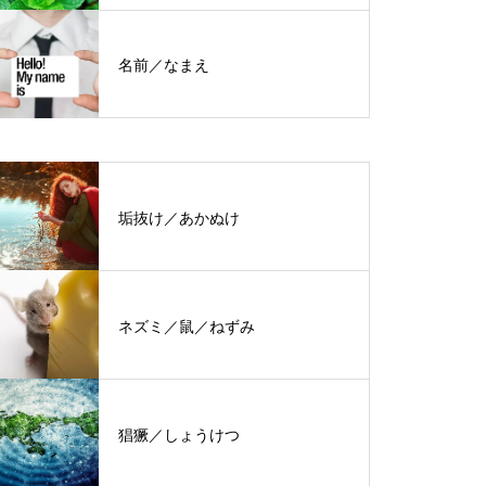
名前／なまえ
垢抜け／あかぬけ
ネズミ／鼠／ねずみ
猖獗／しょうけつ