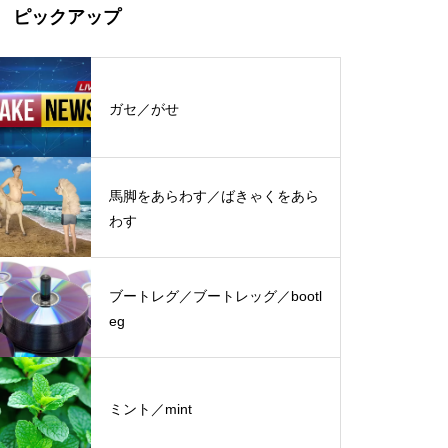
ピックアップ
ガセ／がせ
馬脚をあらわす／ばきゃくをあら
わす
ブートレグ／ブートレッグ／bootl
eg
ミント／mint