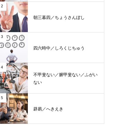
2
朝三暮四／ちょうさんぼし
3
四六時中／しろくじちゅう
4
不甲斐ない／腑甲斐ない／ふがい
ない
5
辟易／へきえき