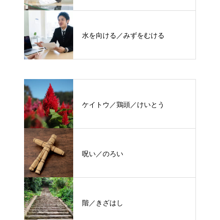
水を向ける／みずをむける
ケイトウ／鶏頭／けいとう
呪い／のろい
階／きざはし