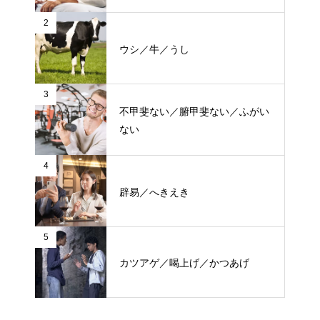
2
ウシ／牛／うし
3
不甲斐ない／腑甲斐ない／ふがい
ない
4
辟易／へきえき
5
カツアゲ／喝上げ／かつあげ