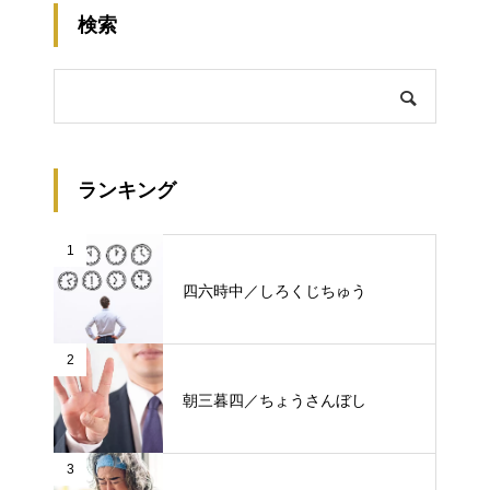
検索
ランキング
1
四六時中／しろくじちゅう
2
朝三暮四／ちょうさんぼし
3