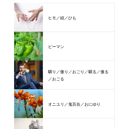
ヒモ／紐／ひも
ピーマン
驕り／傲り／おごり／驕る／傲る
／おごる
オニユリ／鬼百合／おにゆり