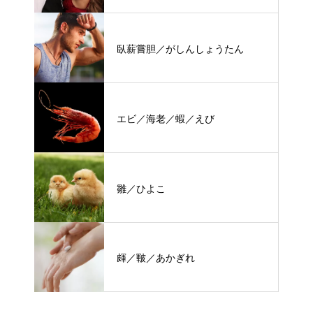
臥薪嘗胆／がしんしょうたん
エビ／海老／蝦／えび
雛／ひよこ
皹／皸／あかぎれ