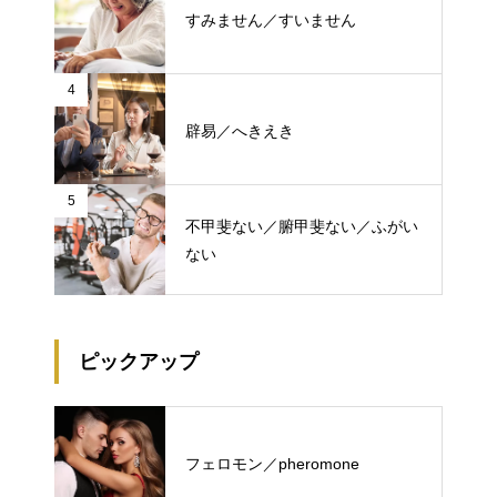
すみません／すいません
4
辟易／へきえき
5
不甲斐ない／腑甲斐ない／ふがい
ない
ピックアップ
フェロモン／pheromone