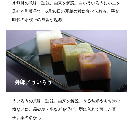
水無月の意味、語源、由来を解説。白いういろうに小豆を
乗せた和菓子で、6月30日の夏越の祓に食べられる。平安
時代の氷献上の風習が起源。
外郎／ういろう
ういろうの意味、語源、由来を解説。うるち米やもち米の
粉などに、黒砂糖・水などを混ぜ、型に入れて蒸した菓
子。薬の名から。