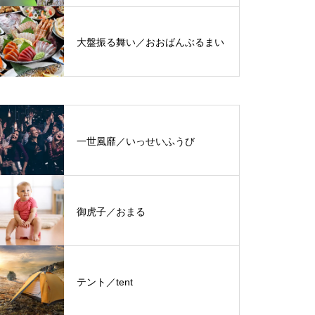
大盤振る舞い／おおばんぶるまい
一世風靡／いっせいふうび
御虎子／おまる
テント／tent