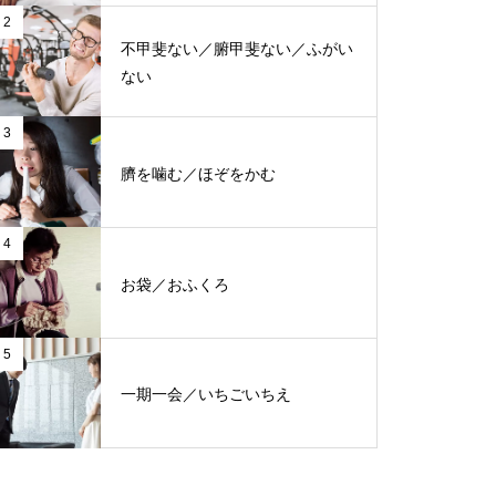
2
不甲斐ない／腑甲斐ない／ふがい
ない
3
臍を噛む／ほぞをかむ
4
お袋／おふくろ
5
一期一会／いちごいちえ