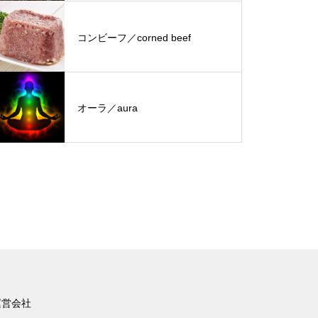
コンビーフ／corned beef
オーラ／aura
運営会社