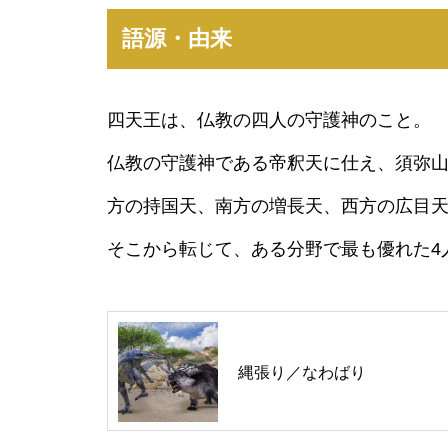
語源・由来
四天王は、仏教の四人の守護神のこと。
仏教の守護神である帝釈天に仕え、須弥
方の持国天、南方の増長天、西方の広目
そこから転じて、ある分野で最も優れた4
縄張り／なわばり