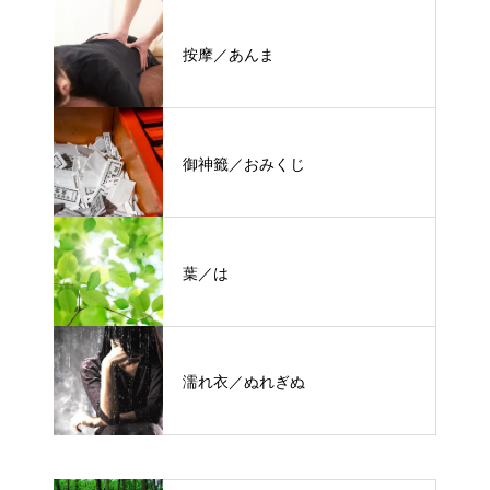
按摩／あんま
御神籤／おみくじ
葉／は
濡れ衣／ぬれぎぬ