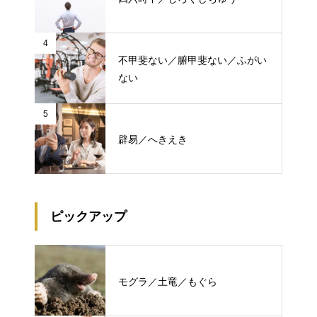
4
不甲斐ない／腑甲斐ない／ふがい
ない
5
辟易／へきえき
ピックアップ
モグラ／土竜／もぐら