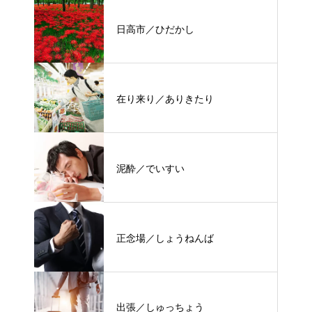
日高市／ひだかし
在り来り／ありきたり
泥酔／でいすい
正念場／しょうねんば
出張／しゅっちょう