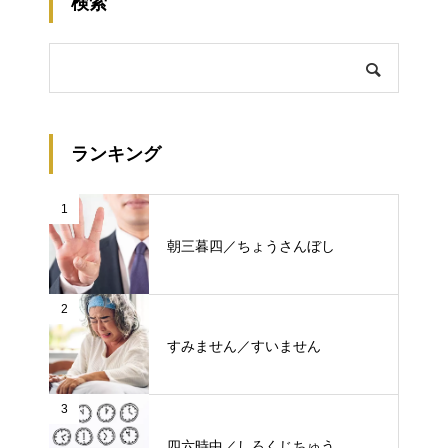
検索
ランキング
1
朝三暮四／ちょうさんぼし
2
すみません／すいません
3
四六時中／しろくじちゅう