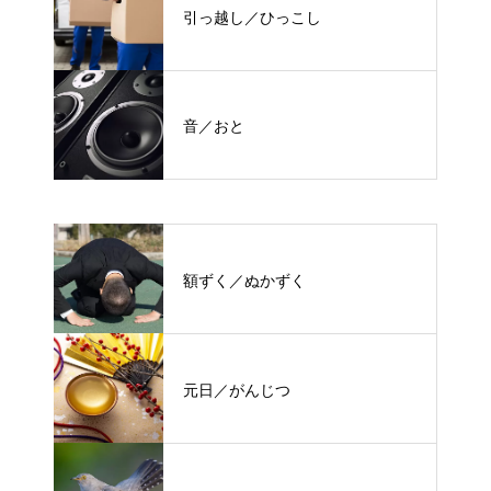
引っ越し／ひっこし
音／おと
額ずく／ぬかずく
元日／がんじつ