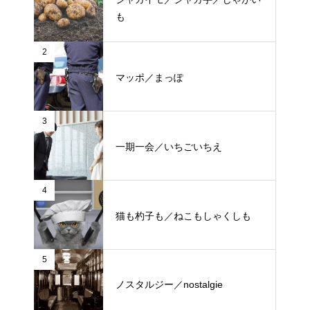
も
2
マッポ／まっぽ
3
一期一会／いちごいちえ
4
猫も杓子も／ねこもしゃくしも
5
ノスタルジー／nostalgie