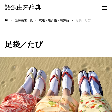
語源由来辞典
語源由来一覧
衣服・履き物・装飾品
足袋／たび
足袋／たび