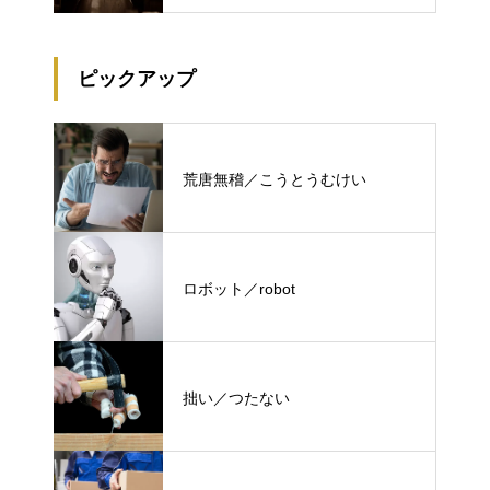
ピックアップ
荒唐無稽／こうとうむけい
ロボット／robot
拙い／つたない