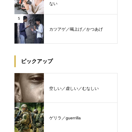
ない
5
カツアゲ／喝上げ／かつあげ
ピックアップ
空しい／虚しい／むなしい
ゲリラ／guerrilla