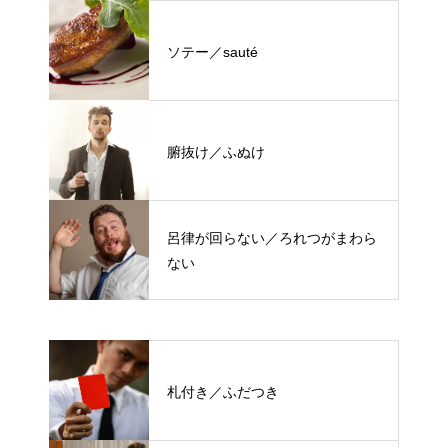
ソテー／sauté
腑抜け／ふぬけ
呂律が回らない／ろれつがまわら
ない
札付き／ふだつき