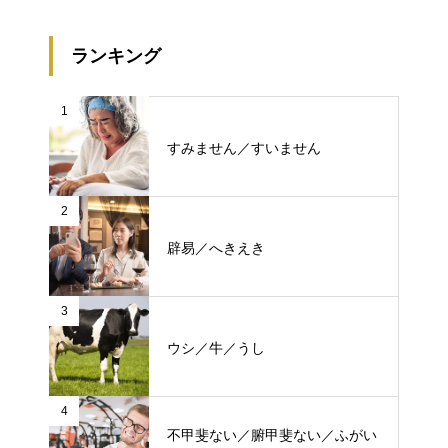
ランキング
1
すみません／すいません
2
辟易／へきえき
3
ウシ／牛／うし
4
不甲斐ない／腑甲斐ない／ふがい