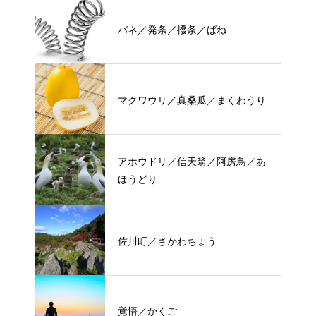
バネ／発条／撥条／ばね
マクワウリ／真桑瓜／まくわうり
アホウドリ／信天翁／阿房鳥／あ
ほうどり
佐川町／さかわちょう
覚悟／かくご