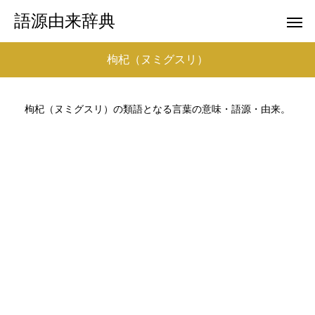
語源由来辞典
枸杞（ヌミグスリ）
枸杞（ヌミグスリ）の類語となる言葉の意味・語源・由来。