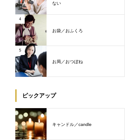
ない
4
お袋／おふくろ
5
お局／おつぼね
ピックアップ
キャンドル／candle