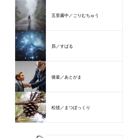
五里霧中／ごりむちゅう
昴／すばる
後釜／あとがま
松毬／まつぼっくり