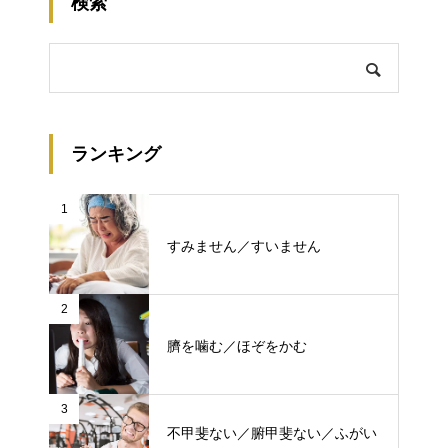
検索
ランキング
1
すみません／すいません
2
臍を噛む／ほぞをかむ
3
不甲斐ない／腑甲斐ない／ふがい