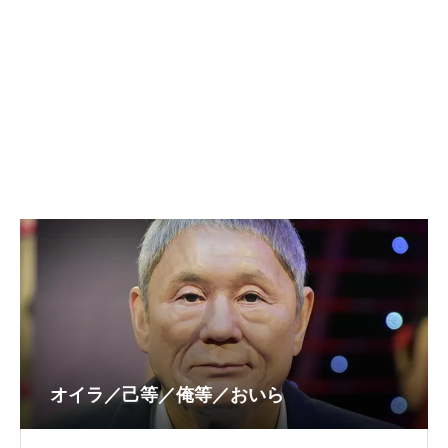
オイラ／己等／俺等／おいら