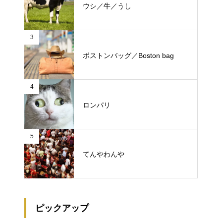
ウシ／牛／うし
3
ボストンバッグ／Boston bag
4
ロンパリ
5
てんやわんや
ピックアップ