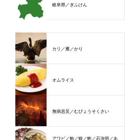
岐阜県／ぎふけん
カリ／雁／かり
オムライス
無病息災／むびょうそくさい
アワビ／鮑／鰒／蚫／石決明／あ