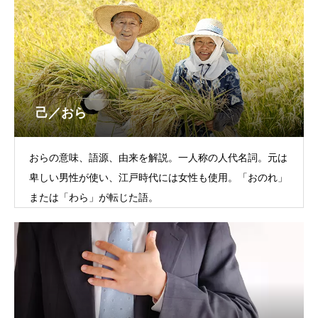
己／おら
おらの意味、語源、由来を解説。一人称の人代名詞。元は
卑しい男性が使い、江戸時代には女性も使用。「おのれ」
または「わら」が転じた語。