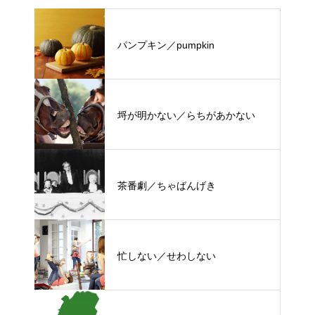
パンプキン／pumpkin
埒が明かない／らちがあかない
茶番劇／ちゃばんげき
忙しない／せわしない