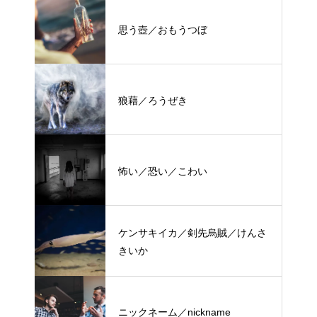
思う壺／おもうつぼ
狼藉／ろうぜき
怖い／恐い／こわい
ケンサキイカ／剣先烏賊／けんさ
きいか
ニックネーム／nickname