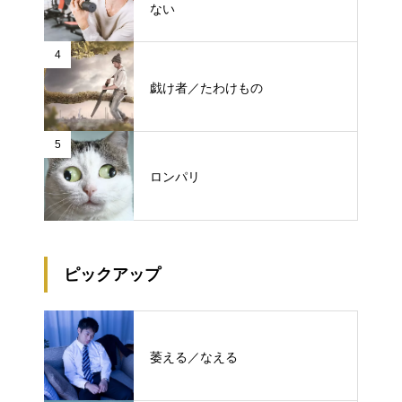
ない
4
戯け者／たわけもの
5
ロンパリ
ピックアップ
萎える／なえる