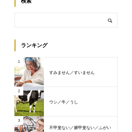
検索
ランキング
1
すみません／すいません
2
ウシ／牛／うし
3
不甲斐ない／腑甲斐ない／ふがい