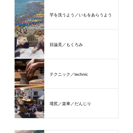
芋を洗うよう／いもをあらうよう
目論見／もくろみ
テクニック／technic
壇尻／楽車／だんじり