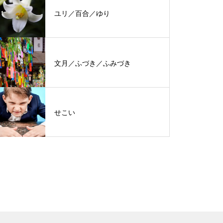
ユリ／百合／ゆり
文月／ふづき／ふみづき
せこい