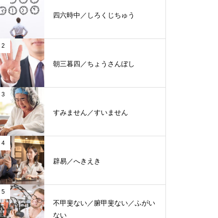
四六時中／しろくじちゅう
2
朝三暮四／ちょうさんぼし
3
すみません／すいません
4
辟易／へきえき
5
不甲斐ない／腑甲斐ない／ふがい
ない