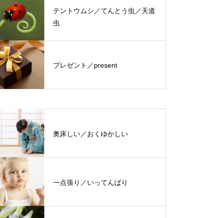
テントウムシ／てんとう虫／天道
虫
プレゼント／present
奥床しい／おくゆかしい
一点張り／いってんばり