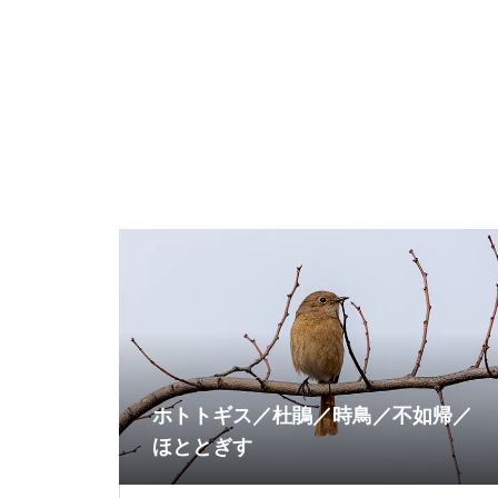
ホトトギス／杜鵑／時鳥／不如帰／
ほととぎす