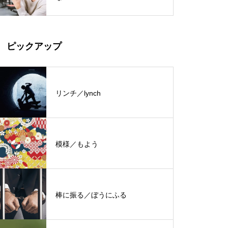
ピックアップ
リンチ／lynch
模様／もよう
棒に振る／ぼうにふる