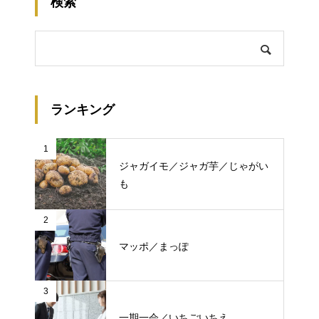
検索
ランキング
1
ジャガイモ／ジャガ芋／じゃがい
も
2
マッポ／まっぽ
3
一期一会／いちごいちえ