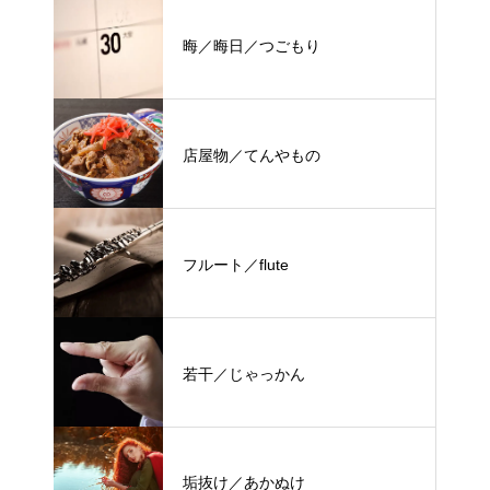
晦／晦日／つごもり
店屋物／てんやもの
フルート／flute
若干／じゃっかん
垢抜け／あかぬけ