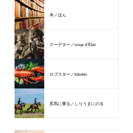
本／ほん
クーデター／coup d’État
ロブスター／lobster
尻馬に乗る／しりうまにのる