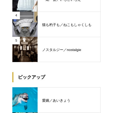
4
猫も杓子も／ねこもしゃくしも
5
ノスタルジー／nostalgie
ピックアップ
愛嬌／あいきょう