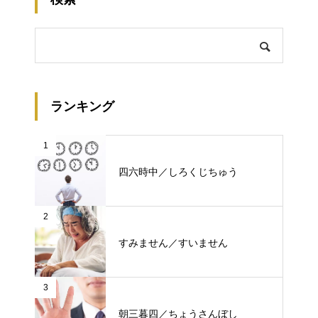
ランキング
1
四六時中／しろくじちゅう
2
すみません／すいません
3
朝三暮四／ちょうさんぼし