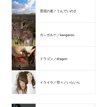
雲泥の差／うんでいのさ
カンガルー／kangaroo
ドラゴン／dragon
イライラ／苛々／いらいら