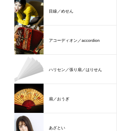
目線／めせん
アコーディオン／accordion
ハリセン／張り扇／はりせん
扇／おうぎ
あざとい