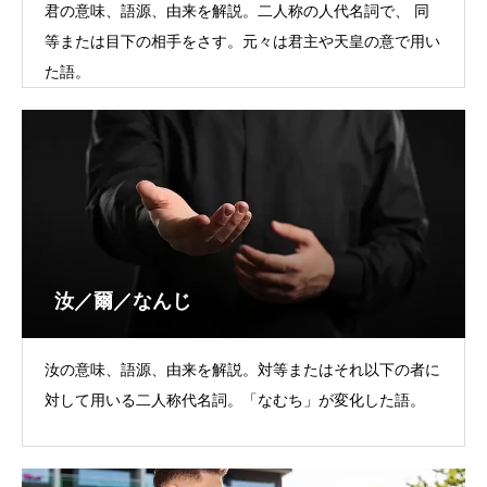
君の意味、語源、由来を解説。二人称の人代名詞で、 同
等または目下の相手をさす。元々は君主や天皇の意で用い
た語。
汝／爾／なんじ
汝の意味、語源、由来を解説。対等またはそれ以下の者に
対して用いる二人称代名詞。「なむち」が変化した語。