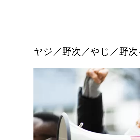
ヤジ／野次／やじ／野次