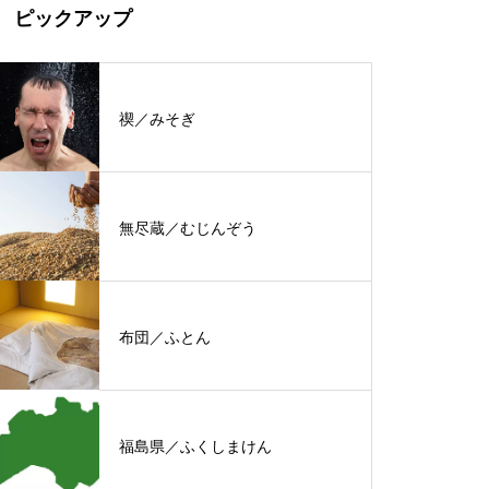
ピックアップ
禊／みそぎ
無尽蔵／むじんぞう
布団／ふとん
福島県／ふくしまけん