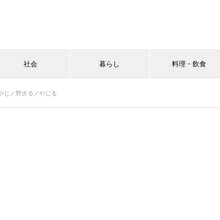
社会
暮らし
料理・飲食
やじ／野次る／やじる