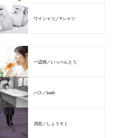
ワイシャツ／Yシャツ
一辺倒／いっぺんとう
バス／bath
消息／しょうそく