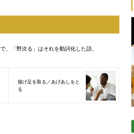
葉で、「野次る」はそれを動詞化した語。
揚げ足を取る／あげあしをと
る