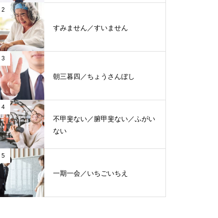
2
すみません／すいません
3
朝三暮四／ちょうさんぼし
4
不甲斐ない／腑甲斐ない／ふがい
ない
5
一期一会／いちごいちえ