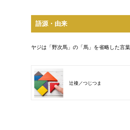
語源・由来
ヤジは「野次馬」の「馬」を省略した言
辻褄／つじつま