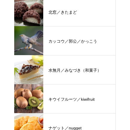
北窓／きたまど
カッコウ／郭公／かっこう
水無月／みなづき（和菓子）
キウイフルーツ／kiwifruit
ナゲット／nugget