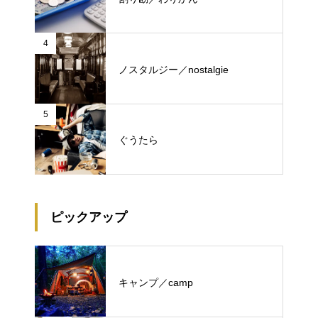
4
ノスタルジー／nostalgie
5
ぐうたら
ピックアップ
キャンプ／camp