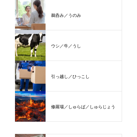
鵜呑み／うのみ
ウシ／牛／うし
引っ越し／ひっこし
修羅場／しゅらば／しゅらじょう