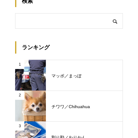
検索
ランキング
1
マッポ／まっぽ
2
チワワ／Chihuahua
3
割り勘／わりかん