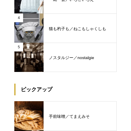
4
猫も杓子も／ねこもしゃくしも
5
ノスタルジー／nostalgie
ピックアップ
手前味噌／てまえみそ