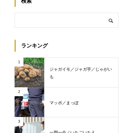
検索
ランキング
1
ジャガイモ／ジャガ芋／じゃがい
も
2
マッポ／まっぽ
3
一期一会／いちごいちえ