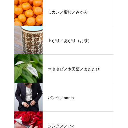
ミカン／蜜柑／みかん
上がり／あがり（お茶）
マタタビ／木天蓼／またたび
パンツ／pants
ジンクス／jinx