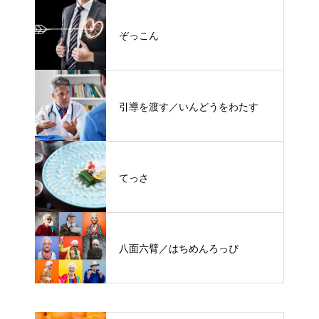
ぞっこん
引導を渡す／いんどうをわたす
てっさ
八面六臂／はちめんろっぴ