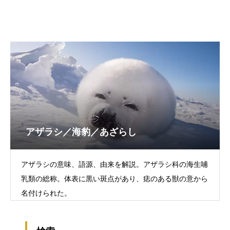
アザラシ／海豹／あざらし
アザラシの意味、語源、由来を解説。アザラシ科の海生哺
乳類の総称。体表に黒い斑点があり、痣のある獣の意から
名付けられた。