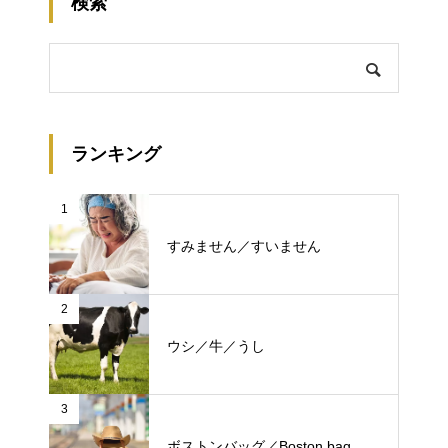
検索
ランキング
1
すみません／すいません
2
ウシ／牛／うし
3
ボストンバッグ／Boston bag