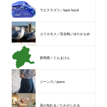
ラピスラズリ／lapis lazuli
ユリカモメ／百合鴎／ゆりかもめ
群馬県／ぐんまけん
ジーンズ／jeans
高が知れる／たかがしれる