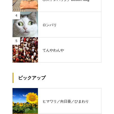
4
ロンパリ
5
てんやわんや
ピックアップ
ヒマワリ／向日葵／ひまわり