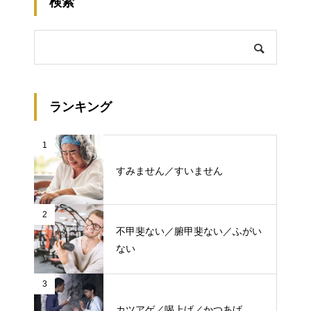
検索
ランキング
1
すみません／すいません
2
不甲斐ない／腑甲斐ない／ふがい
ない
3
カツアゲ／喝上げ／かつあげ