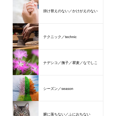
掛け替えのない／かけがえのない
テクニック／technic
ナデシコ／撫子／瞿麦／なでしこ
シーズン／season
腑に落ちない／ふにおちない