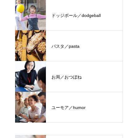
ドッジボール／dodgeball
パスタ／pasta
お局／おつぼね
ユーモア／humor