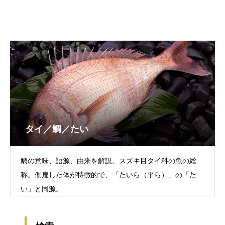
タイ／鯛／たい
鯛の意味、語源、由来を解説。スズキ目タイ科の魚の総
称。側扁した体が特徴的で、「たいら（平ら）」の「た
い」と同源。