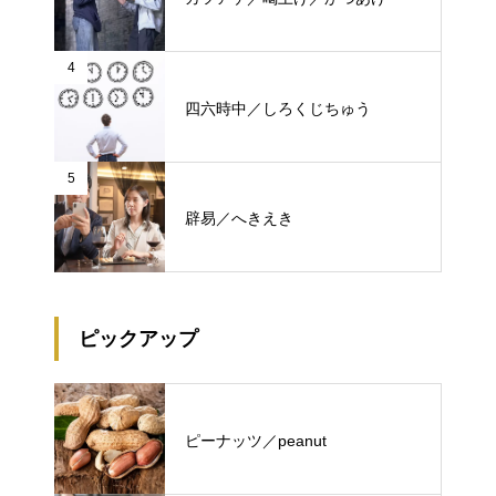
4
四六時中／しろくじちゅう
5
辟易／へきえき
ピックアップ
ピーナッツ／peanut