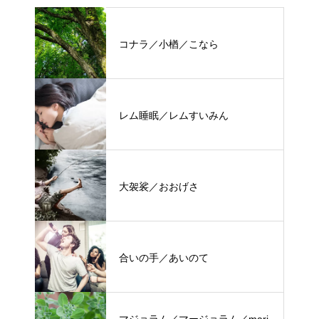
コナラ／小楢／こなら
レム睡眠／レムすいみん
大袈裟／おおげさ
合いの手／あいのて