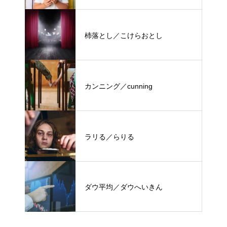
杮落とし／こけらおとし
カンニング／cunning
ラリる／らりる
ダウ平均／ダウへいきん