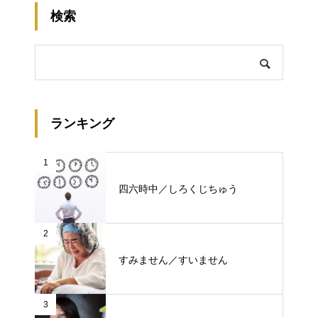
検索
ランキング
1
四六時中／しろくじちゅう
2
すみません／すいません
3