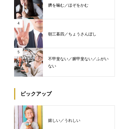
臍を噛む／ほぞをかむ
4
朝三暮四／ちょうさんぼし
5
不甲斐ない／腑甲斐ない／ふがい
ない
ピックアップ
嬉しい／うれしい