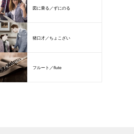
図に乗る／ずにのる
猪口才／ちょこざい
フルート／flute