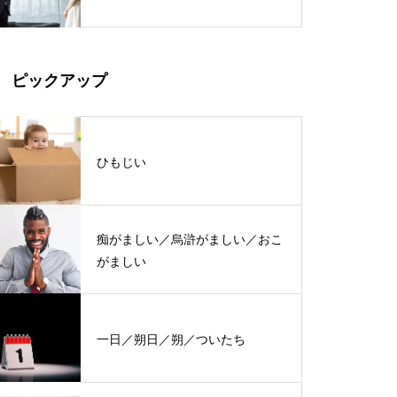
ピックアップ
ひもじい
痴がましい／烏滸がましい／おこ
がましい
一日／朔日／朔／ついたち