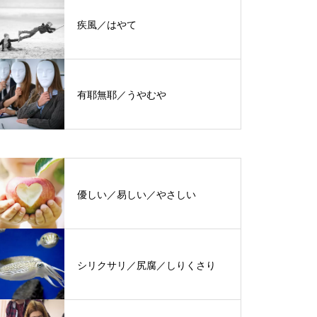
疾風／はやて
有耶無耶／うやむや
優しい／易しい／やさしい
シリクサリ／尻腐／しりくさり