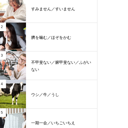
すみません／すいません
2
臍を噛む／ほぞをかむ
3
不甲斐ない／腑甲斐ない／ふがい
ない
4
ウシ／牛／うし
5
一期一会／いちごいちえ