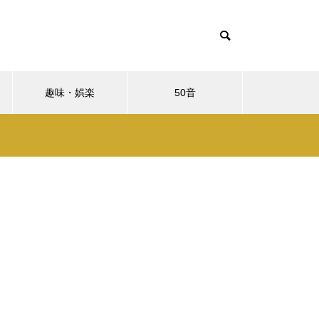
趣味・娯楽
50音