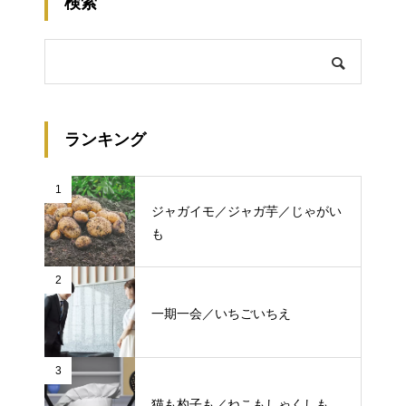
検索
ランキング
1
ジャガイモ／ジャガ芋／じゃがい
も
2
一期一会／いちごいちえ
3
猫も杓子も／ねこもしゃくしも