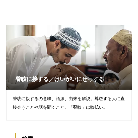
謦咳に接する／けいがいにせっする
謦咳に接するの意味、語源、由来を解説。尊敬する人に直
接会うことや話を聞くこと。「謦咳」は咳払い。