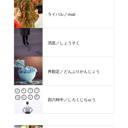
ライバル／rival
消息／しょうそく
丼勘定／どんぶりかんじょう
四六時中／しろくじちゅう