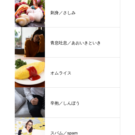
刺身／さしみ
青息吐息／あおいきといき
オムライス
辛抱／しんぼう
スパム／spam